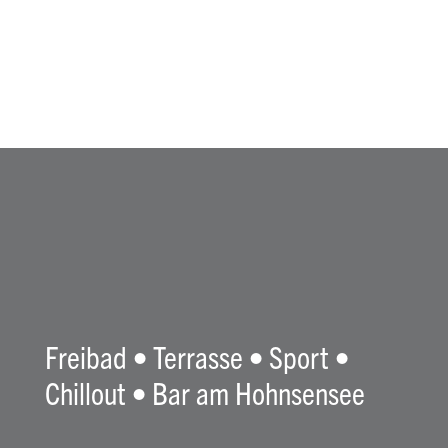
169,00 €
139,00 €.
Freibad • Terrasse • Sport •
Chillout • Bar am Hohnsensee