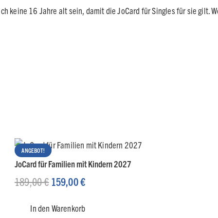
 keine 16 Jahre alt sein, damit die JoCard für Singles für sie gilt.
ANGEBOT!
JoCard für Familien mit Kindern 2027
Ursprünglicher
Aktueller
189,00
€
159,00
€
Preis
Preis
In den Warenkorb
war:
ist: