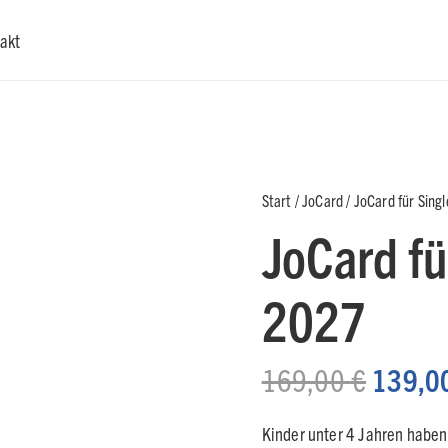
akt
Start
/
JoCard
/ JoCard für Sing
JoCard fü
2027
Ursprü
169,00
€
139,0
Preis
war:
Kinder unter 4 Jahren haben f