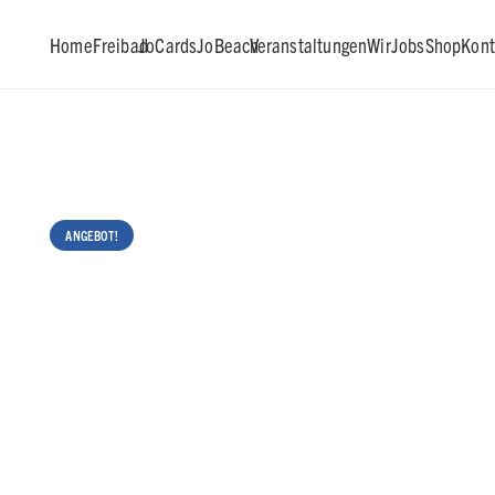
Home
Freibad
JoCards
JoBeach
Veranstaltungen
Wir
Jobs
Shop
Kont
ANGEBOT!