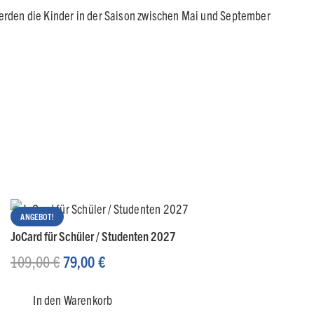
 Werden die Kinder in der Saison zwischen Mai und September
ANGEBOT!
JoCard für Schüler / Studenten 2027
Ursprünglicher
Aktueller
109,00
€
79,00
€
Preis
Preis
In den Warenkorb
war:
ist: