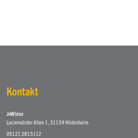
109,00 €
79,00 €.
Kontakt
JoWiese
Lucienvörder Allee 1, 31139 Hildesheim
05121 2815112