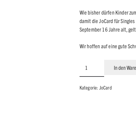
169,0
Wie bisher dürfen Kinder zu
damit die JoCard für Singles 
September 16 Jahre alt, gelt
Wir hoffen auf eine gute Sc
JoCard
In den War
für
Singles
Kategorie:
JoCard
mit
Kind
2027
Menge