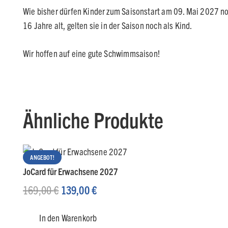
Wie bisher dürfen Kinder zum Saisonstart am 09. Mai 2027 noch
16 Jahre alt, gelten sie in der Saison noch als Kind.
Wir hoffen auf eine gute Schwimmsaison!
Ähnliche Produkte
ANGEBOT!
JoCard für Erwachsene 2027
Ursprünglicher
Aktueller
169,00
€
139,00
€
Preis
Preis
In den Warenkorb
war:
ist: