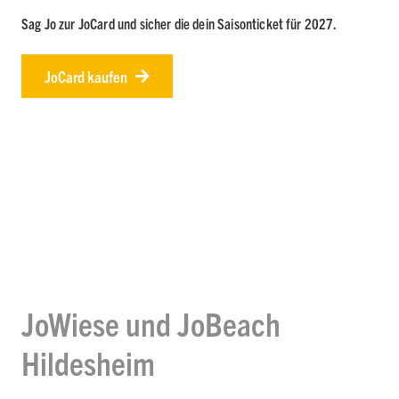
Sag Jo zur JoCard und sicher die dein Saisonticket für 2027.
JoCard kaufen
JoWiese und JoBeach
Hildesheim
JoCard und Preise
Spielplatz
Freibad