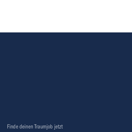
Chillout am JoBeach
Gastronomie
WiesenInfo
Finde deinen Traumjob jetzt