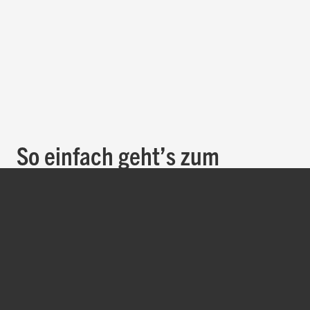
So einfach geht’s zum
digitalen JoWiesen-Ticket:
HiApp herunterladen, im JoWiesen-Bereich auf „Zu den Tickets“
klicken und das passende Ticket direkt online kaufen. Die JoWiese
ist in die HiApp eingebunden, über die Nutzerinnen und Nutzer ihre
Tickets bequem digital erwerben können.
Mehr anzeigen