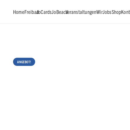
Home
Freibad
JoCards
JoBeach
Veranstaltungen
Wir
Jobs
Shop
Kont
ANGEBOT!