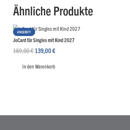
Ähnliche Produkte
ANGEBOT!
JoCard für Singles mit Kind 2027
Ursprünglicher
Aktueller
169,00
€
139,00
€
Preis
Preis
In den Warenkorb
war:
ist:
169,00 €
139,00 €.