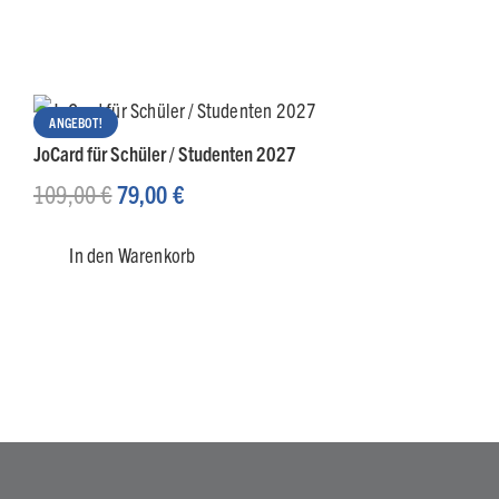
ANGEBOT!
JoCard für Schüler / Studenten 2027
Ursprünglicher
Aktueller
109,00
€
79,00
€
Preis
Preis
In den Warenkorb
war:
ist:
109,00 €
79,00 €.