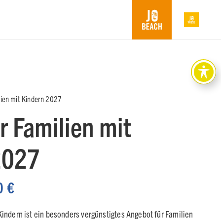
lien mit Kindern 2027
r Familien mit
2027
nglicher
Aktueller
0
€
Preis
ist:
Kindern ist ein besonders vergünstigtes Angebot für Familien