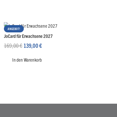
ANGEBOT!
JoCard für Erwachsene 2027
Ursprünglicher
Aktueller
169,00
€
139,00
€
Preis
Preis
In den Warenkorb
war:
ist:
169,00 €
139,00 €.