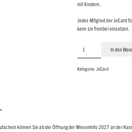
189,0
mit Kindern.
Jedes Mitglied der JoCard fü
kann sie flexibel einsetzen.
JoCard
In den War
für
Familien
Kategorie:
JoCard
mit
Kindern
2027
Menge
7“
Gutschein können Sie ab der Öffnung der WiesenInfo 2027 an der Kass