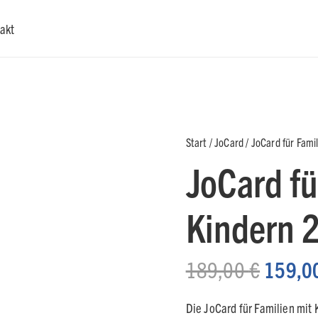
akt
Start
/
JoCard
/ JoCard für Fami
JoCard fü
Kindern 
Ursprü
189,00
€
159,0
Preis
war:
Die JoCard für Familien mit 