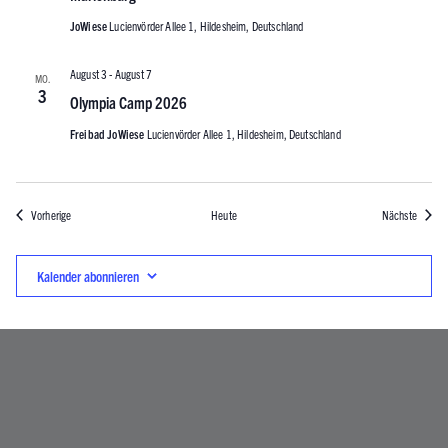
JoWiese
Lucienvörder Allee 1, Hildesheim, Deutschland
August 3
-
August 7
MO.
3
Olympia Camp 2026
Freibad JoWiese
Lucienvörder Allee 1, Hildesheim, Deutschland
Veranstaltungen
Veranst
Vorherige
Heute
Nächste
Kalender abonnieren