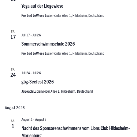
Yoga auf der Liegewiese
Freibad JoWiese
Lucienvörder Allee 1, Hildesheim, Deutschland
FR.
Juli 17
-
Juli 26
17
Sommerschwimmschule 2026
Freibad JoWiese
Lucienvörder Allee 1, Hildesheim, Deutschland
FR.
Juli 24
-
Juli 26
24
gbg-Seefest 2026
JoBeach
Lucienvörder Allee 1, Hildesheim, Deutschland
August 2026
August 1
-
August 2
SA.
1
Nacht des Sponsorenschwimmens vom Lions Club Hildesheim-
Marienburg