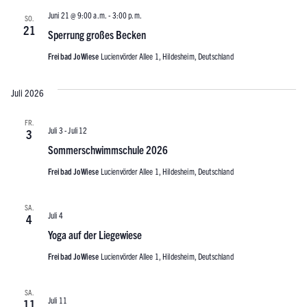
Juni 21 @ 9:00 a.m.
-
3:00 p.m.
SO.
21
Sperrung großes Becken
Freibad JoWiese
Lucienvörder Allee 1, Hildesheim, Deutschland
Juli 2026
FR.
Juli 3
-
Juli 12
3
Sommerschwimmschule 2026
Freibad JoWiese
Lucienvörder Allee 1, Hildesheim, Deutschland
SA.
Juli 4
4
Yoga auf der Liegewiese
Freibad JoWiese
Lucienvörder Allee 1, Hildesheim, Deutschland
SA.
Juli 11
11