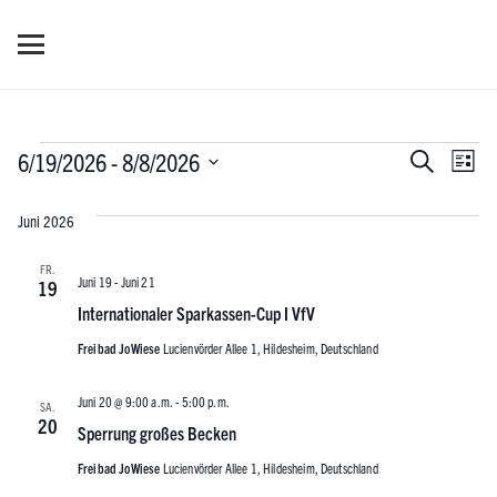
Veranstaltungen
Verans
Ver
6/19/2026
 - 
8/8/2026
Suche
Liste
Ans
Datum
Suche
Juni 2026
wählen.
Nav
und
FR.
Juni 19
-
Juni 21
19
Ansich
Internationaler Sparkassen-Cup I VfV
Naviga
Freibad JoWiese
Lucienvörder Allee 1, Hildesheim, Deutschland
Juni 20 @ 9:00 a.m.
-
5:00 p.m.
SA.
20
Sperrung großes Becken
Freibad JoWiese
Lucienvörder Allee 1, Hildesheim, Deutschland