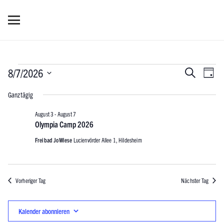
Veranstaltungen
Verans
Ver
8/7/2026
Suche
Tag
Ans
Datum
Suche
Ganztägig
für
wählen.
Nav
und
August 3
-
August 7
Olympia Camp 2026
August
Ansich
Freibad JoWiese
Lucienvörder Allee 1, Hildesheim
7,
Naviga
Vorheriger Tag
Nächster Tag
2026
Kalender abonnieren