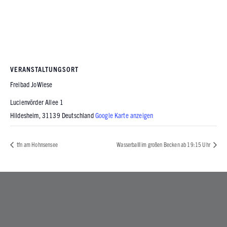
VERANSTALTUNGSORT
Freibad JoWiese
Lucienvörder Allee 1
Hildesheim
,
31139
Deutschland
Google Karte anzeigen
tfn am Hohnsensee
Wasserballl im großen Becken ab 19:15 Uhr