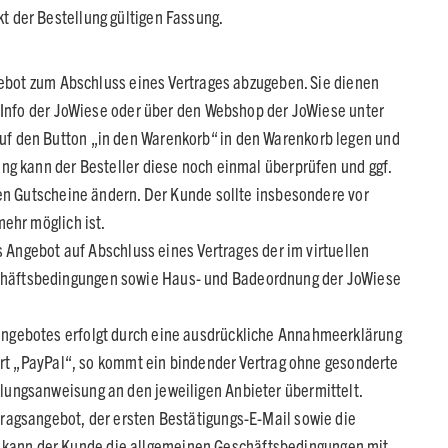
 der Bestellung gültigen Fassung.
gebot zum Abschluss eines Vertrages abzugeben. Sie dienen
enInfo der JoWiese oder über den Webshop der JoWiese unter
uf den Button „in den Warenkorb“ in den Warenkorb legen und
ng kann der Besteller diese noch einmal überprüfen und ggf.
ten Gutscheine ändern. Der Kunde sollte insbesondere vor
ehr möglich ist.
s Angebot auf Abschluss eines Vertrages der im virtuellen
schäftsbedingungen sowie Haus- und Badeordnung der JoWiese
angebotes erfolgt durch eine ausdrückliche Annahmeerklärung
art „PayPal“, so kommt ein bindender Vertrag ohne gesonderte
lungsanweisung an den jeweiligen Anbieter übermittelt.
ragsangebot, der ersten Bestätigungs-E-Mail sowie die
 kann der Kunde die allgemeinen Geschäftsbedingungen mit