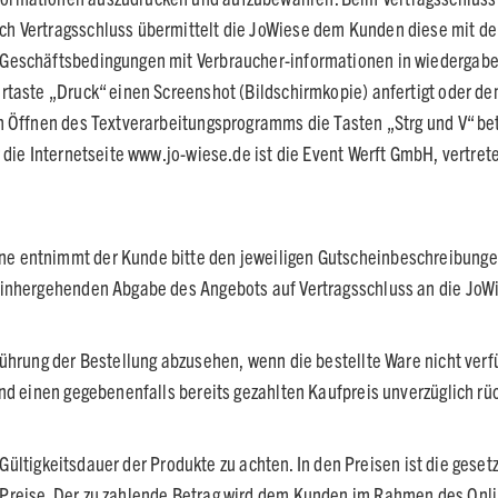
 Vertragsschluss übermittelt die JoWiese dem Kunden diese mit der 
Geschäftsbedingungen mit Verbraucher-informationen in wiedergabef
rtaste „Druck“ einen Screenshot (Bildschirmkopie) anfertigt oder de
h Öffnen des Textverarbeitungsprogramms die Tasten „Strg und V“ bet
r die Internetseite www.jo-wiese.de ist die Event Werft GmbH, vertre
e entnimmt der Kunde bitte den jeweiligen Gutscheinbeschreibunge
einhergehenden Abgabe des Angebots auf Vertragsschluss an die JoW
ührung der Bestellung abzusehen, wenn die bestellte Ware nicht verfü
nd einen gegebenenfalls bereits gezahlten Kaufpreis unverzüglich rü
ge Gültigkeitsdauer der Produkte zu achten. In den Preisen ist die ges
Preise. Der zu zahlende Betrag wird dem Kunden im Rahmen des Onli