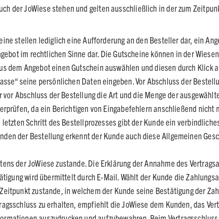
h der JoWiese stehen und gelten ausschließlich in der zum Zeitpunkt
ine stellen lediglich eine Aufforderung an den Besteller dar, ein An
Angebot im rechtlichen Sinne dar. Die Gutscheine können in der Wies
us dem Angebot einen Gutschein auswählen und diesen durch Klick a
asse“ seine persönlichen Daten eingeben. Vor Abschluss der Bestellu
er vor Abschluss der Bestellung die Art und die Menge der ausgewähl
erprüfen, da ein Berichtigen von Eingabefehlern anschließend nicht m
letzten Schritt des Bestellprozesses gibt der Kunde ein verbindliche
nden der Bestellung erkennt der Kunde auch diese Allgemeinen Ge
tens der JoWiese zustande. Die Erklärung der Annahme des Vertrags
tätigung wird übermittelt durch E-Mail. Wählt der Kunde die Zahlungs
Zeitpunkt zustande, in welchem der Kunde seine Bestätigung der Zah
ragsschluss zu erhalten, empfiehlt die JoWiese dem Kunden, das Vert
formationen auszudrucken und aufzubewahren. Beim Vertragsschluss