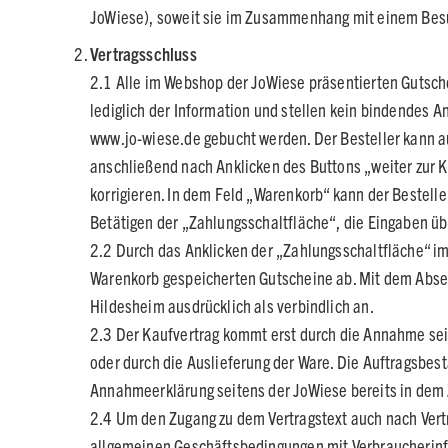
JoWiese), soweit sie im Zusammenhang mit einem Besuc
Vertragsschluss
2.1 Alle im Webshop der JoWiese präsentierten Gutsche
lediglich der Information und stellen kein bindendes 
www.jo-wiese.de gebucht werden. Der Besteller kann a
anschließend nach Anklicken des Buttons „weiter zur K
korrigieren. In dem Feld „Warenkorb“ kann der Bestell
Betätigen der „Zahlungsschaltfläche“, die Eingaben üb
2.2 Durch das Anklicken der „Zahlungsschaltfläche“ im 
Warenkorb gespeicherten Gutscheine ab. Mit dem Abse
Hildesheim ausdrücklich als verbindlich an.
2.3 Der Kaufvertrag kommt erst durch die Annahme sei
oder durch die Auslieferung der Ware. Die Auftragsbes
Annahmeerklärung seitens der JoWiese bereits in dem 
2.4 Um den Zugang zu dem Vertragstext auch nach Vert
allgemeinen Geschäftsbedingungen mit Verbraucherin