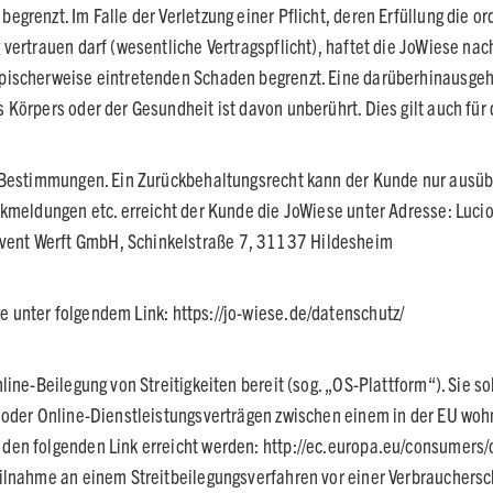
egrenzt. Im Falle der Verletzung einer Pflicht, deren Erfüllung die
 vertrauen darf (wesentliche Vertragspflicht), haftet die JoWiese na
pischerweise eintretenden Schaden begrenzt. Eine darüberhinausgeh
 Körpers oder der Gesundheit ist davon unberührt. Dies gilt auch f
n Bestimmungen. Ein Zurückbehaltungsrecht kann der Kunde nur ausüb
ckmeldungen etc. erreicht der Kunde die JoWiese unter Adresse: Luci
ent Werft GmbH, Schinkelstraße 7, 31137 Hildesheim
e unter folgendem Link:
https://jo-wiese.de/datenschutz/
ine-Beilegung von Streitigkeiten bereit (sog. „OS-Plattform“). Sie so
n oder Online-Dienstleistungsverträgen zwischen einem in der EU wo
den folgenden Link erreicht werden: http://ec.europa.eu/consumers/
lnahme an einem Streitbeilegungsverfahren vor einer Verbraucherschl